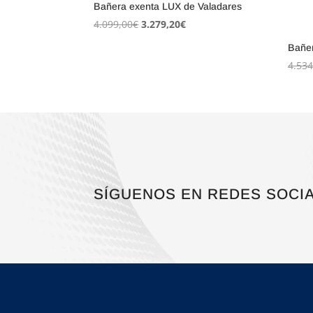
Bañera exenta LUX de Valadares
El
El
4.099,00
€
3.279,20
€
precio
precio
Bañe
original
actual
4.534
era:
es:
4.099,00€.
3.279,20€.
SÍGUENOS EN REDES SOCI