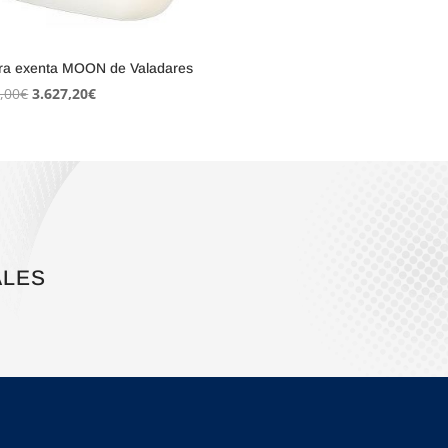
ra exenta MOON de Valadares
El
El
,00
€
3.627,20
€
precio
precio
original
actual
era:
es:
4.534,00€.
3.627,20€.
ALES