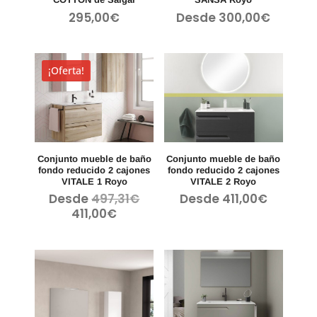
295,00
€
Desde
300,00
€
¡Oferta!
Conjunto mueble de baño
Conjunto mueble de baño
fondo reducido 2 cajones
fondo reducido 2 cajones
VITALE 1 Royo
VITALE 2 Royo
El
Desde
497,31
€
Desde
411,00
€
precio
El
411,00
€
original
precio
era:
actual
497,31€.
es:
411,00€.