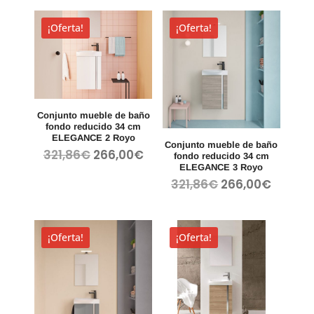
577,17€.
es:
original
actual
477,00€.
era:
es:
¡Oferta!
¡Oferta!
321,86€.
266,00
Conjunto mueble de baño
fondo reducido 34 cm
ELEGANCE 2 Royo
Conjunto mueble de baño
El
El
321,86
€
266,00
€
fondo reducido 34 cm
precio
precio
ELEGANCE 3 Royo
original
actual
El
El
321,86
€
266,00
€
era:
es:
precio
precio
321,86€.
266,00€.
original
actual
era:
es:
¡Oferta!
¡Oferta!
321,86€.
266,00