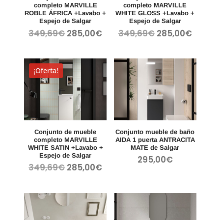
completo MARVILLE
completo MARVILLE
ROBLE ÁFRICA +Lavabo +
WHITE GLOSS +Lavabo +
Espejo de Salgar
Espejo de Salgar
El
El
El
El
349,69
€
285,00
€
349,69
€
285,00
€
precio
precio
precio
precio
original
actual
original
actua
era:
es:
era:
es:
¡Oferta!
349,69€.
285,00€.
349,69€.
285,00
Conjunto de mueble
Conjunto mueble de baño
completo MARVILLE
AIDA 1 puerta ANTRACITA
WHITE SATIN +Lavabo +
MATE de Salgar
Espejo de Salgar
295,00
€
El
El
349,69
€
285,00
€
precio
precio
original
actual
era:
es:
349,69€.
285,00€.