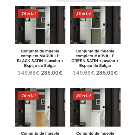
¡Oferta!
¡Oferta!
Conjunto de mueble
Conjunto de mueble
completo MARVILLE
completo MARVILLE
BLACK SATIN +Lavabo +
GREEN SATIN +Lavabo +
Espejo de Salgar
Espejo de Salgar
El
El
El
El
349,69
€
285,00
€
349,69
€
285,00
€
precio
precio
precio
precio
original
actual
original
actua
era:
es:
era:
es:
¡Oferta!
¡Oferta!
349,69€.
285,00€.
349,69€.
285,00
Conjunto de mueble
Conjunto de mueble