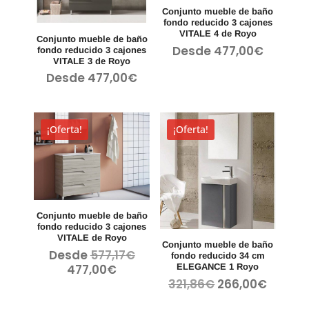
Conjunto mueble de baño
fondo reducido 3 cajones
VITALE 4 de Royo
Conjunto mueble de baño
Desde
477,00
€
fondo reducido 3 cajones
VITALE 3 de Royo
Desde
477,00
€
¡Oferta!
¡Oferta!
Conjunto mueble de baño
fondo reducido 3 cajones
VITALE de Royo
Conjunto mueble de baño
El
Desde
577,17
€
fondo reducido 34 cm
precio
El
477,00
€
ELEGANCE 1 Royo
original
precio
El
El
321,86
€
266,00
€
era:
actual
precio
precio