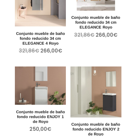
Conjunto mueble de baño
fondo reducido 34 cm
ELEGANCE Royo
El
El
321,86
€
266,00
€
Conjunto mueble de baño
fondo reducido 34 cm
precio
precio
ELEGANCE 4 Royo
original
actual
El
El
321,86
€
266,00
€
era:
es:
precio
precio
321,86€.
266,00
original
actual
era:
es:
321,86€.
266,00€.
Conjunto mueble de baño
fondo reducido ENJOY 1
de Royo
Conjunto mueble de baño
250,00
€
fondo reducido ENJOY 2
de Royo