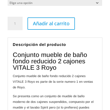
Conjunto
mueble
Añadir al carrito
de
baño
fondo
reducido
2
cajones
Descripción del producto
VITALE
3
Conjunto mueble de baño
Royo
cantidad
fondo reducido 2 cajones
VITALE 3 Royo
Conjunto mueble de baño fondo reducido 2 cajones
VITALE 3 Royo es parte de la serie numero 1 en ventas
de Royo.
Se presenta como un conjunto de mueble de baño
moderno de dos cajones suspendidos, compuesto por el
mueble y el lavabo Spirit pero (si lo prefieres) puedes