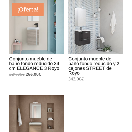
¡Oferta!
Conjunto mueble de
Conjunto mueble de
baño fondo reducido 34
baño fondo reducido y 2
cm ELEGANCE 3 Royo
cajones STREET de
Royo
El
El
321,86
€
266,00
€
343,00
€
precio
precio
original
actual
era:
es:
321,86€.
266,00€.