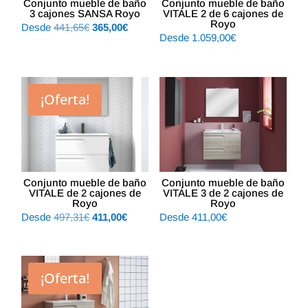
Conjunto mueble de baño
Conjunto mueble de baño
3 cajones SANSA Royo
VITALE 2 de 6 cajones de
Royo
El
El
Desde
441,65
€
365,00
€
Desde
1.059,00
€
precio
precio
original
actual
era:
es:
441,65€.
365,00€.
¡Oferta!
Conjunto mueble de baño
Conjunto mueble de baño
VITALE de 2 cajones de
VITALE 3 de 2 cajones de
Royo
Royo
El
El
Desde
497,31
€
411,00
€
Desde
411,00
€
precio
precio
original
actual
era:
es:
¡Oferta!
497,31€.
411,00€.