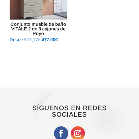
Conjunto mueble de baño
VITALE 2 de 3 cajones de
Royo
El
El
Desde
577,17
€
477,00
€
precio
precio
original
actual
era:
es:
577,17€.
477,00€.
SÍGUENOS EN REDES
SOCIALES