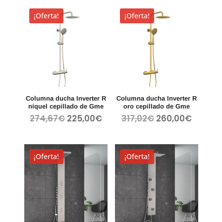
era:
es:
era:
es:
¡Oferta!
¡Oferta!
204,49€.
165,00€.
250,47€.
205,00
Columna ducha Inverter R
Columna ducha Inverter R
níquel cepillado de Gme
oro cepillado de Gme
El
El
El
El
274,67
€
225,00
€
317,02
€
260,00
€
precio
precio
precio
precio
original
actual
original
actual
era:
es:
era:
es:
¡Oferta!
¡Oferta!
274,67€.
225,00€.
317,02€.
260,00