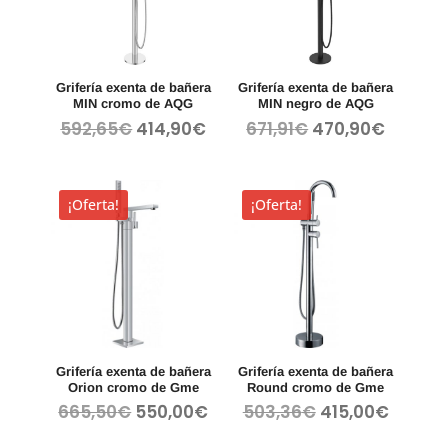
Grifería exenta de bañera
Grifería exenta de bañera
MIN cromo de AQG
MIN negro de AQG
El
El
El
El
592,65
€
414,90
€
671,91
€
470,90
€
precio
precio
precio
precio
original
actual
original
actual
era:
es:
era:
es:
¡Oferta!
¡Oferta!
592,65€.
414,90€.
671,91€.
470,90
Grifería exenta de bañera
Grifería exenta de bañera
Orion cromo de Gme
Round cromo de Gme
El
El
El
El
665,50
€
550,00
€
503,36
€
415,00
€
precio
precio
precio
precio