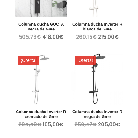
Columna ducha GOCTA
Columna ducha Inverter R
negra de Gme
blanca de Gme
El
El
El
El
505,78
€
418,00
€
260,15
€
215,00
€
precio
precio
precio
precio
original
actual
original
actual
era:
es:
era:
es:
¡Oferta!
¡Oferta!
505,78€.
418,00€.
260,15€.
215,00€
Columna ducha Inverter R
Columna ducha Inverter R
cromado de Gme
negra de Gme
El
El
El
El
204,49
€
165,00
€
250,47
€
205,00
€
precio
precio
precio
precio
original
actual
original
actual