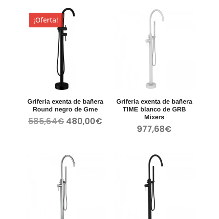
original
actual
original
actual
era:
es:
era:
es:
¡Oferta!
665,50€.
550,00€.
503,36€.
415,00
Grifería exenta de bañera
Grifería exenta de bañera
Round negro de Gme
TIME blanco de GRB
Mixers
El
El
585,64
€
480,00
€
977,68
€
precio
precio
original
actual
era:
es:
585,64€.
480,00€.