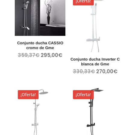
¡Oferta!
359,37€.
295,00
Conjunto ducha CASSIO
cromo de Gme
El
El
359,37
€
295,00
€
Conjunto ducha Inverter C
precio
precio
blanca de Gme
original
actual
El
El
330,33
€
270,00
€
era:
es:
precio
precio
359,37€.
295,00€.
original
actual
era:
es:
¡Oferta!
¡Oferta!
330,33€.
270,00