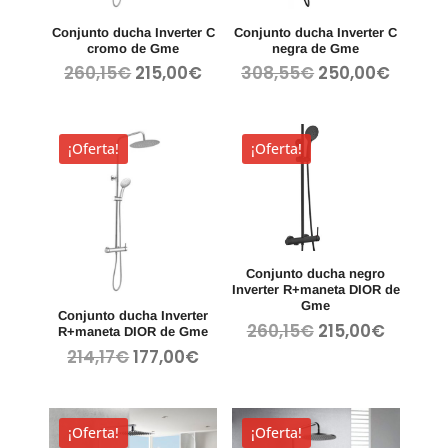
Conjunto ducha Inverter C
Conjunto ducha Inverter C
cromo de Gme
negra de Gme
El
El
El
El
260,15
€
215,00
€
308,55
€
250,00
€
precio
precio
precio
precio
original
actual
original
actua
era:
es:
era:
es:
¡Oferta!
¡Oferta!
260,15€.
215,00€.
308,55€.
250,00
Conjunto ducha negro
Inverter R+maneta DIOR de
Gme
Conjunto ducha Inverter
El
El
260,15
€
215,00
€
R+maneta DIOR de Gme
precio
precio
El
El
214,17
€
177,00
€
original
actual
precio
precio
era:
es:
original
actual
260,15€.
215,00€
era:
es:
¡Oferta!
¡Oferta!
214,17€.
177,00€.