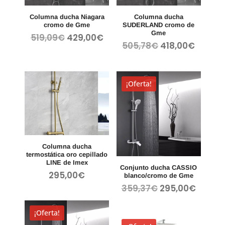
Columna ducha Niagara
Columna ducha
cromo de Gme
SUDERLAND cromo de
Gme
El
El
519,09
€
429,00
€
El
El
505,78
€
418,00
€
precio
precio
precio
precio
original
actual
original
actual
era:
es:
era:
es:
519,09€.
429,00€.
¡Oferta!
505,78€.
418,00
Columna ducha
termostática oro cepillado
LINE de Imex
Conjunto ducha CASSIO
295,00
€
blanco/cromo de Gme
El
El
359,37
€
295,00
€
precio
precio
original
actual
¡Oferta!
era:
es: