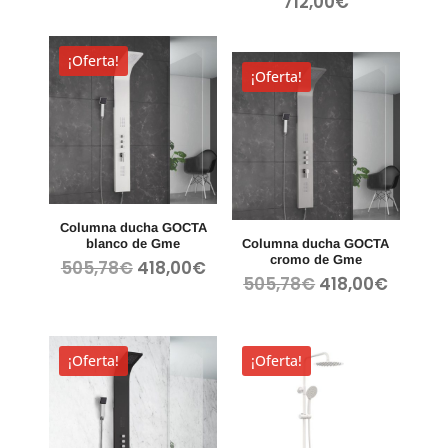
712,00
€
¡Oferta!
¡Oferta!
Columna ducha GOCTA
blanco de Gme
Columna ducha GOCTA
cromo de Gme
El
El
505,78
€
418,00
€
El
El
505,78
€
418,00
€
precio
precio
precio
precio
original
actual
original
actual
era:
es:
era:
es:
505,78€.
418,00€.
¡Oferta!
¡Oferta!
505,78€.
418,00