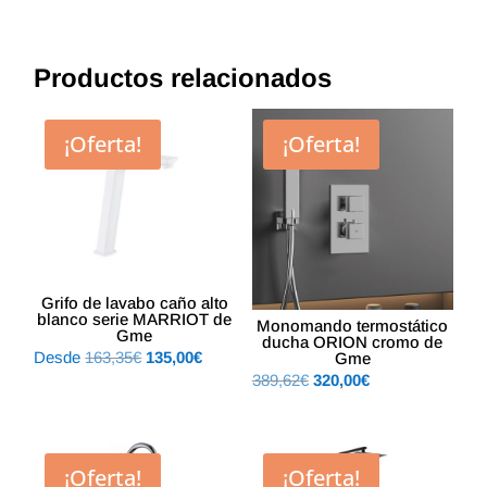
Productos relacionados
¡Oferta!
¡Oferta!
Grifo de lavabo caño alto
blanco serie MARRIOT de
Monomando termostático
Gme
ducha ORION cromo de
El
El
Desde
163,35
€
135,00
€
Gme
El
El
389,62
€
320,00
€
precio
precio
precio
precio
original
actual
original
actual
era:
es:
era:
es:
163,35€.
135,00€.
¡Oferta!
¡Oferta!