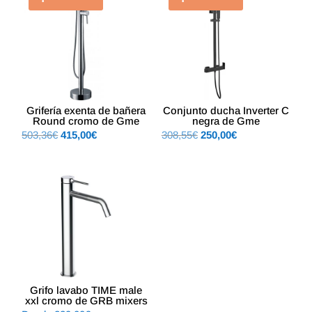
389,62€.
320,00€.
Grifería exenta de bañera
Conjunto ducha Inverter C
Round cromo de Gme
negra de Gme
El
El
El
El
503,36
€
415,00
€
308,55
€
250,00
€
precio
precio
precio
precio
original
actual
original
actual
era:
es:
era:
es:
503,36€.
415,00€.
308,55€.
250,00€.
Grifo lavabo TIME male
xxl cromo de GRB mixers