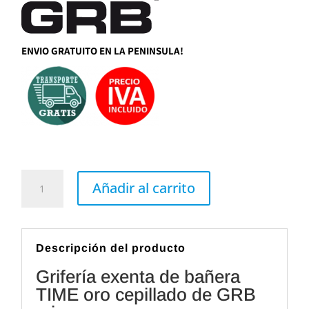
ENVIO GRATUITO EN LA PENINSULA!
Grifería
exenta
Añadir al carrito
de
bañera
TIME
oro
cepillado
de
Descripción del producto
GRB
mixers
Grifería exenta de bañera
cantidad
TIME oro cepillado de GRB