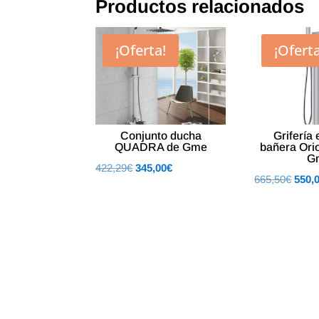
Productos relacionados
¡Oferta!
¡Oferta
Conjunto ducha
Grifería
QUADRA de Gme
bañera Ori
G
El
El
422,29
€
345,00
€
El
665,50
€
550,
precio
precio
preci
original
actual
origin
era:
es:
era:
422,29€.
345,00€.
665,5