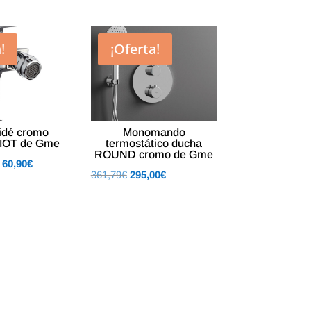
!
¡Oferta!
bidé cromo
Monomando
IOT de Gme
termostático ducha
ROUND cromo de Gme
El
El
60,90
€
El
El
361,79
€
295,00
€
precio
precio
precio
precio
original
actual
original
actual
era:
es:
era:
es:
66,55€.
60,90€.
361,79€.
295,00€.