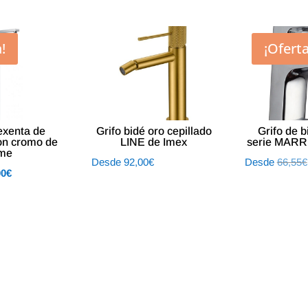
!
¡Oferta
 exenta de
Grifo bidé oro cepillado
Grifo de 
on cromo de
LINE de Imex
serie MARR
me
Desde
92,00
€
Desde
66,55
€
El
00
€
o
precio
al
actual
es:
0€.
550,00€.