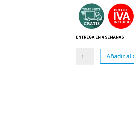
ENTREGA EN 4 SEMANAS
Grifería
para
Añadir al 
bañera
exenta
TIME
acero
oscuro
de
GRB
Mixers
cantidad