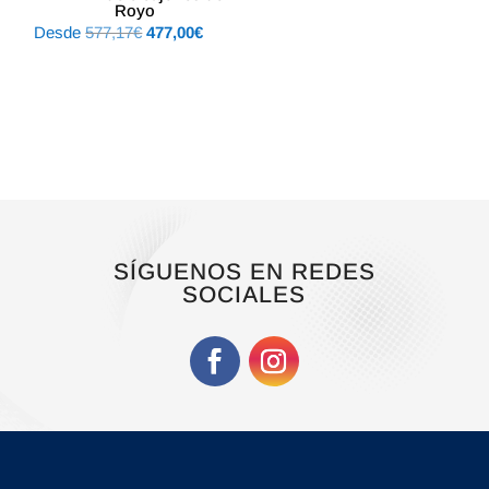
Royo
El
El
Desde
577,17
€
477,00
€
precio
precio
original
actual
era:
es:
577,17€.
477,00€.
SÍGUENOS EN REDES
SOCIALES