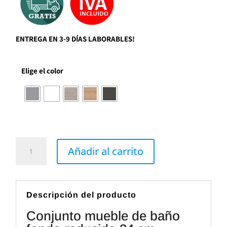
ENTREGA EN 3-9 DÍAS LABORABLES!
Elige el color
Conjunto
mueble
Añadir al carrito
de
baño
fondo
reducido
34
cm
Descripción del producto
ELEGANCE
4
Conjunto mueble de baño
Royo
cantidad