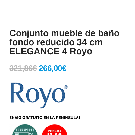
Conjunto mueble de baño
fondo reducido 34 cm
ELEGANCE 4 Royo
El
El
321,86
€
266,00
€
precio
precio
original
actual
era:
es:
321,86€.
266,00€.
ENVIO GRATUITO EN LA PENINSULA!