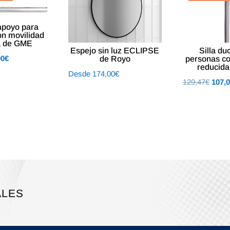
apoyo para
on movilidad
a de GME
Espejo sin luz ECLIPSE
Silla du
El
00
€
de Royo
personas co
reducid
o
precio
Desde
174,00
€
El
129,47
€
107,
al
actual
preci
es:
origin
7€.
107,00€.
era:
129,4
ALES