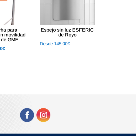
cha para
Espejo sin luz ESFERIC
n movilidad
de Royo
a de GME
Desde
145,00
€
El
00
€
o
precio
al
actual
es:
7€.
107,00€.