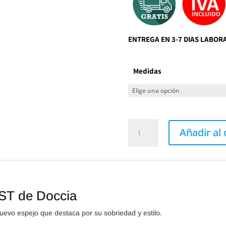
ENTREGA EN 3-7 DIAS LABO
Medidas
Espejo
sin
Añadir al 
luz
KRONOS
ST
de
Doccia
cantidad
ST de Doccia
evo espejo que destaca por su sobriedad y estilo.