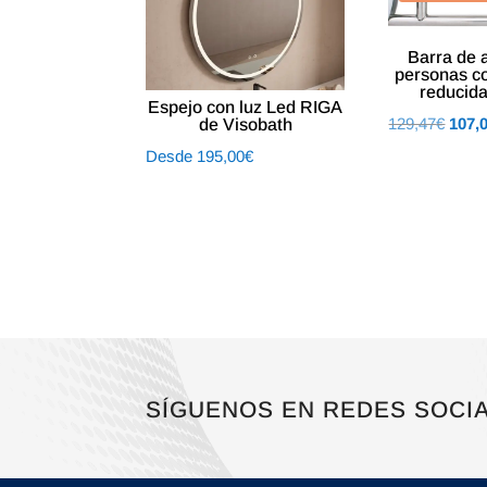
Barra de 
personas c
reducid
Espejo con luz Led RIGA
El
129,47
€
107,
de Visobath
preci
Desde
195,00
€
origin
era:
129,4
SÍGUENOS EN REDES SOCI