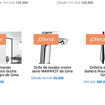
El
El
El
El
e
151,25
€
125,00
€
Desde
151,25
€
126,00
€
precio
precio
precio
precio
original
actual
original
actual
era:
es:
era:
es:
151,25€.
125,00€.
151,25€.
126,00€
!
¡Oferta!
¡Oferta
mando
Grifo de lavabo cromo
Grifería 
tico ducha
serie MARRIOT de Gme
bañera Rou
gro de Gme
G
El
El
Desde
66,55
€
65,00
€
El
El
00
€
585,64
€
480,
precio
precio
o
precio
preci
original
actual
al
actual
origin
era:
es:
es:
era:
66,55€.
65,00€.
4€.
350,00€.
585,6