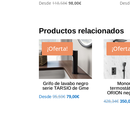
El
El
Desde
118,58
€
98,00
€
Desd
precio
precio
original
actual
era:
es:
Productos relacionados
118,58€.
98,00€.
¡Oferta!
¡Oferta
Grifo de lavabo negro
Mono
serie TARSIO de Gme
termostá
ORION ne
El
El
Desde
95,59
€
79,00
€
El
428,34
€
350,
precio
precio
preci
original
actual
origin
era:
es:
era:
95,59€.
79,00€.
428,3