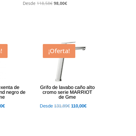
El
El
Desde
118,58
€
98,00
€
precio
precio
original
actual
era:
es:
.
118,58€.
98,00€.
!
¡Oferta!
exenta de
Grifo de lavabo caño alto
nd negro de
cromo serie MARRIOT
me
de Gme
El
El
El
00
€
Desde
131,89
€
110,00
€
o
precio
precio
precio
al
actual
original
actual
es:
era:
es:
4€.
480,00€.
131,89€.
110,00€.