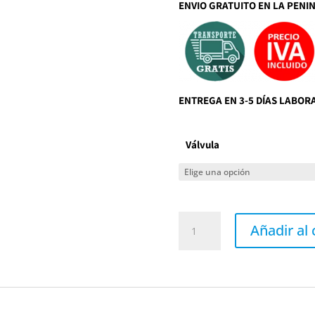
ENVIO GRATUITO EN LA PENI
ENTREGA EN 3-5 DÍAS LABOR
Válvula
Grifo
de
Añadir al 
lavabo
caño
alto
titanio
serie
CASSIO
de
Gme