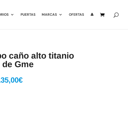
ORIOS
PUERTAS
MARCAS
OFERTAS
👤
o caño alto titanio
O de Gme
l
El
135,00
€
recio
precio
riginal
actual
ra:
es:
63,35€.
135,00€.