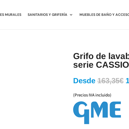
ES MURALES
SANITARIOS Y GRIFERÍA
MUEBLES DE BAÑO Y ACCES
Grifo de lavab
serie CASSI
E
Desde
163,35
€
p
o
(Precios IVA incluido)
e
1