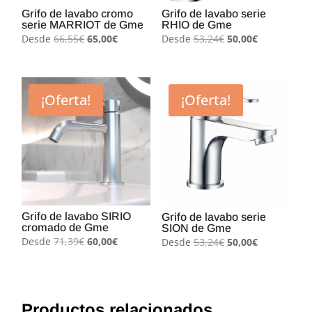
Grifo de lavabo cromo
Grifo de lavabo serie
serie MARRIOT de Gme
RHIO de Gme
El
El
El
El
Desde
66,55
€
65,00
€
Desde
53,24
€
50,00
€
precio
precio
precio
precio
original
actual
original
actual
era:
es:
era:
es:
¡Oferta!
¡Oferta!
66,55€.
65,00€.
53,24€.
50,00€.
Grifo de lavabo SIRIO
Grifo de lavabo serie
cromado de Gme
SION de Gme
El
El
El
El
Desde
71,39
€
60,00
€
Desde
53,24
€
50,00
€
precio
precio
precio
precio
original
actual
original
actual
era:
es:
era:
es:
71,39€.
60,00€.
53,24€.
50,00€.
Productos relacionados