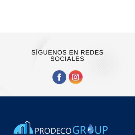
original
actual
era:
es:
428,34€.
350,00€.
SÍGUENOS EN REDES
SOCIALES