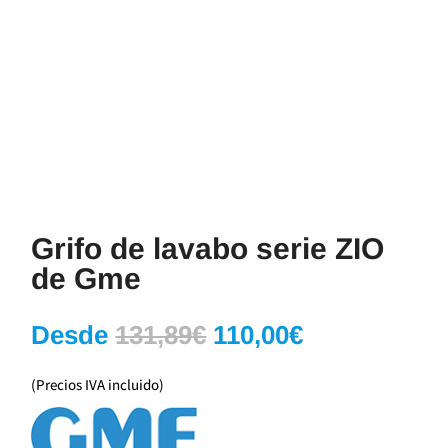
Grifo de lavabo serie ZIO
de Gme
El
El
Desde
131,89
€
110,00
€
precio
precio
original
actual
(Precios IVA incluido)
era:
es:
131,89€.
110,00€.