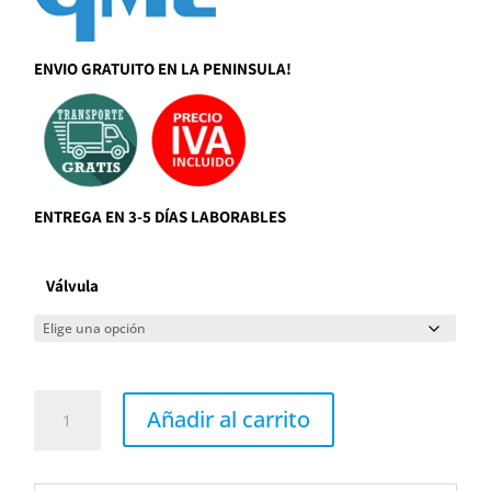
ENVIO GRATUITO EN LA PENINSULA!
ENTREGA EN 3-5 DÍAS LABORABLES
Válvula
Grifo
de
Añadir al carrito
lavabo
serie
ZIO
de