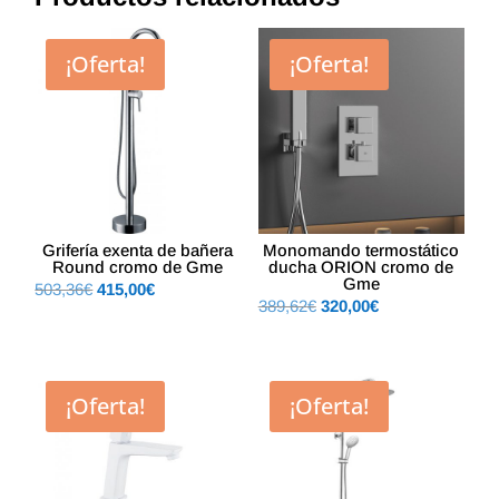
¡Oferta!
¡Oferta!
Grifería exenta de bañera
Monomando termostático
Round cromo de Gme
ducha ORION cromo de
Gme
El
El
503,36
€
415,00
€
El
El
389,62
€
320,00
€
precio
precio
precio
precio
original
actual
original
actual
era:
es:
era:
es:
503,36€.
415,00€.
¡Oferta!
¡Oferta!
389,62€.
320,00€.