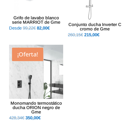
Grifo de lavabo blanco
serie MARRIOT de Gme
Conjunto ducha Inverter C
El
El
Desde
99,22
€
82,00
€
cromo de Gme
El
El
260,15
€
215,00
€
precio
precio
precio
precio
original
actual
original
actual
era:
es:
¡Oferta!
era:
es:
99,22€.
82,00€.
260,15€.
215,00€.
Monomando termostático
ducha ORION negro de
Gme
El
El
428,34
€
350,00
€
precio
precio