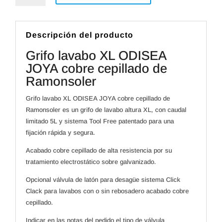
ODISEA
JOYA
cobre
cepillado
de
Descripción del producto
Ramonsoler
cantidad
Grifo lavabo XL ODISEA
JOYA cobre cepillado de
Ramonsoler
Grifo lavabo XL ODISEA JOYA cobre cepillado de
Ramonsoler es un grifo de lavabo altura XL, con caudal
limitado 5L y sistema Tool Free patentado para una
fijación rápida y segura.
Acabado cobre cepillado de alta resistencia por su
tratamiento electrostático sobre galvanizado.
Opcional válvula de latón para desagüe sistema Click
Clack para lavabos con o sin rebosadero acabado cobre
cepillado.
Indicar en las notas del pedido el tipo de válvula