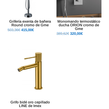
Grifería exenta de bañera
Monomando termostático
Round cromo de Gme
ducha ORION cromo de
Gme
El
El
503,36
€
415,00
€
El
El
389,62
€
320,00
€
precio
precio
precio
precio
original
actual
original
actual
era:
es:
era:
es:
503,36€.
415,00€.
389,62€.
320,00€.
Grifo bidé oro cepillado
LINE de Imex