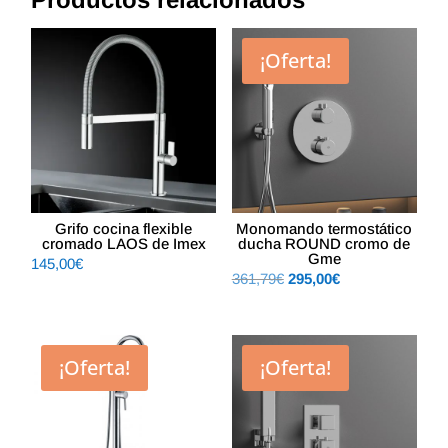
¡Oferta!
Grifo cocina flexible
Monomando termostático
cromado LAOS de Imex
ducha ROUND cromo de
Gme
145,00
€
El
El
361,79
€
295,00
€
precio
precio
original
actual
era:
es:
¡Oferta!
¡Oferta!
361,79€.
295,00€.