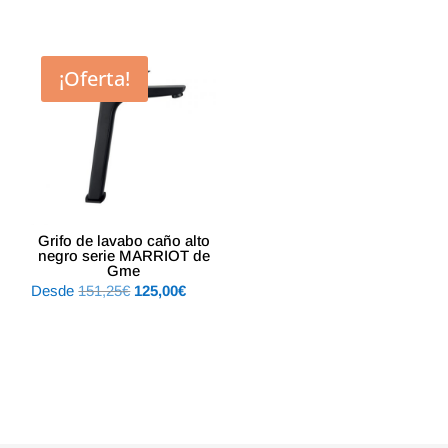
precio
precio
era:
es:
original
actual
95,59€.
79,00€.
era:
es:
¡Oferta!
665,50€.
550,00€.
Grifo de lavabo caño alto
negro serie MARRIOT de
Gme
El
El
Desde
151,25
€
125,00
€
precio
precio
original
actual
era:
es:
151,25€.
125,00€.