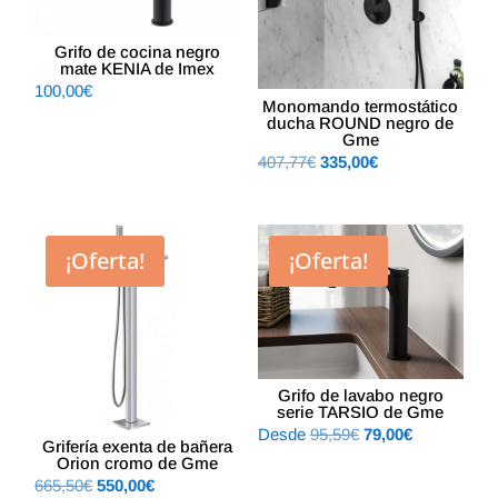
Grifo de cocina negro
mate KENIA de Imex
100,00
€
Monomando termostático
ducha ROUND negro de
Gme
El
El
407,77
€
335,00
€
precio
precio
original
actual
era:
es:
¡Oferta!
¡Oferta!
407,77€.
335,00€.
Grifo de lavabo negro
serie TARSIO de Gme
El
El
Desde
95,59
€
79,00
€
Grifería exenta de bañera
precio
precio
Orion cromo de Gme
El
El
665,50
€
550,00
€
original
actual