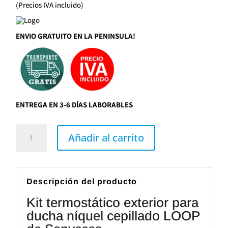
(Precios IVA incluido)
ENVIO GRATUITO EN LA PENINSULA!
ENTREGA EN 3-6 DÍAS LABORABLES
Kit
termostático
Añadir al carrito
exterior
para
ducha
níquel
cepillado
LOOP
Descripción del producto
de
Sanycces
Kit termostático exterior para
cantidad
ducha níquel cepillado LOOP