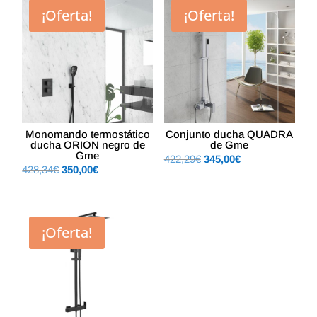
99,22€.
82,00€.
¡Oferta!
¡Oferta!
Monomando termostático
Conjunto ducha QUADRA
ducha ORION negro de
de Gme
Gme
El
El
422,29
€
345,00
€
El
El
428,34
€
350,00
€
precio
precio
precio
precio
original
actual
original
actual
era:
es:
era:
es:
422,29€.
345,00€.
¡Oferta!
428,34€.
350,00€.