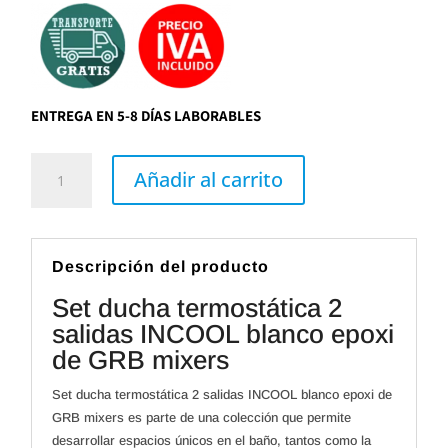
ENTREGA EN 5-8 DÍAS LABORABLES
Set
ducha
Añadir al carrito
termostática
2
salidas
INCOOL
blanco
epoxi
Descripción del producto
de
GRB
Set ducha termostática 2
mixers
cantidad
salidas INCOOL blanco epoxi
de GRB mixers
Set ducha termostática 2 salidas INCOOL blanco epoxi de
GRB mixers es parte de una colección que permite
desarrollar espacios únicos en el baño, tantos como la