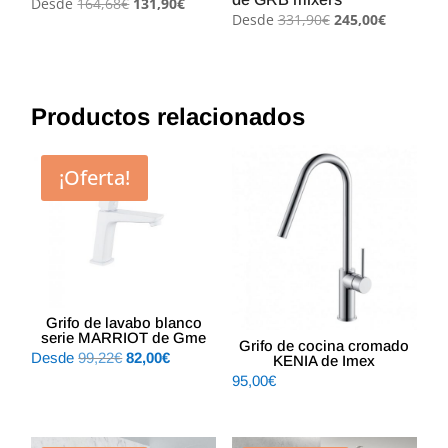
El
El
Desde
164,68
€
131,90
€
El
El
Desde
331,90
€
245,00
€
precio
precio
precio
precio
original
actual
original
actual
era:
es:
era:
es:
164,68€.
131,90€.
331,90€.
245,00€.
Productos relacionados
¡Oferta!
Grifo de lavabo blanco
serie MARRIOT de Gme
Grifo de cocina cromado
El
El
Desde
99,22
€
82,00
€
KENIA de Imex
95,00
€
precio
precio
original
actual
era:
es: