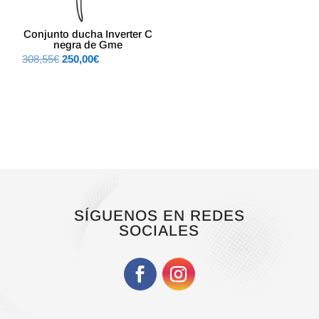
Conjunto ducha Inverter C
negra de Gme
El
El
308,55
€
250,00
€
precio
precio
original
actual
era:
es:
308,55€.
250,00€.
SÍGUENOS EN REDES
SOCIALES