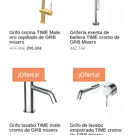
Grifo cocina TIME Male
Grifería exenta de
oro cepillado de GRB
bañera TIME cromo de
mixers
GRB Mixers
El
El
471,90
€
390,00
€
842,16
€
precio
precio
original
actual
era:
es:
¡Oferta!
¡Oferta!
471,90€.
390,00€.
Grifo lavabo TIME male
Grifo de lavabo
cromo de GRB mixers
empotrado TIME cromo
de GRB mixers