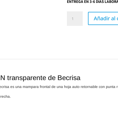
ENTREGA EN 3-6 DIAS LABOR
Mampara
bañera
Añadir al 
SCREEN
transparente
de
Becrisa
cantidad
transparente de Becrisa
isa es una mampara frontal de una hoja auto retornable con punta 
erecha.