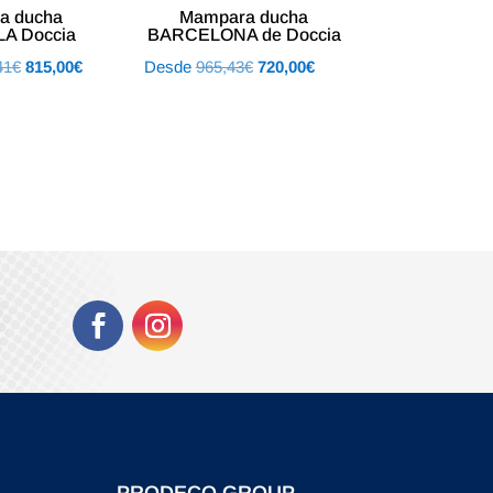
a ducha
Mampara ducha
A Doccia
BARCELONA de Doccia
El
El
El
El
41
€
815,00
€
Desde
965,43
€
720,00
€
precio
precio
precio
precio
original
actual
original
actual
era:
es:
era:
es:
1.089,41€.
815,00€.
965,43€.
720,00€.
PRODECO GROUP