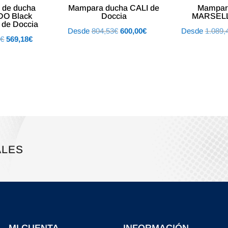
 de ducha
Mampara ducha CALI de
Mampar
O Black
Doccia
MARSELL
n de Doccia
El
El
Desde
804,53
€
600,00
€
Desde
1.089,
El
El
2
€
569,18
€
precio
precio
precio
precio
original
actual
original
actual
era:
es:
era:
es:
804,53€.
600,00€.
813,12€.
569,18€.
ALES
 – MI CUENTA
INFORMACIÓN