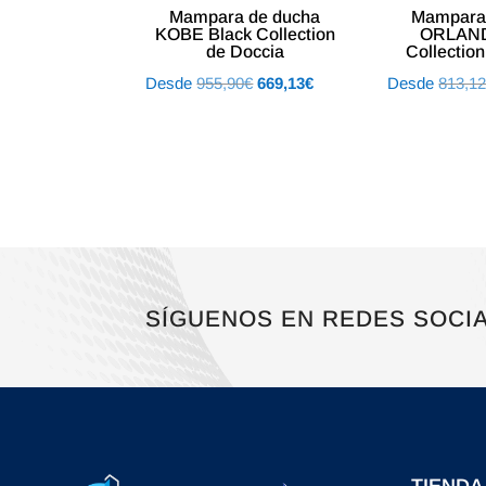
Mampara de ducha
Mampara
KOBE Black Collection
ORLAND
de Doccia
Collectio
El
El
Desde
955,90
€
669,13
€
Desde
813,1
precio
precio
original
actual
era:
es:
955,90€.
669,13€.
SÍGUENOS EN REDES SOCI
TIENDA