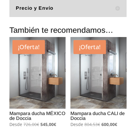
Precio y Envío
También te recomendamos…
¡Oferta!
¡Oferta!
Mampara ducha MÉXICO
Mampara ducha CALI de
de Doccia
Doccia
El
El
El
El
Desde
726,00
€
545,00
€
Desde
804,53
€
600,00
€
precio
precio
precio
precio