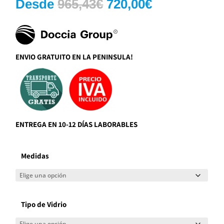
El
El
Desde
965,43
€
720,00
€
precio
precio
original
actual
era:
es:
965,43€.
720,00€.
ENVIO GRATUITO EN LA PENINSULA!
ENTREGA EN 10-12 DÍAS LABORABLES
Medidas
Tipo de Vidrio