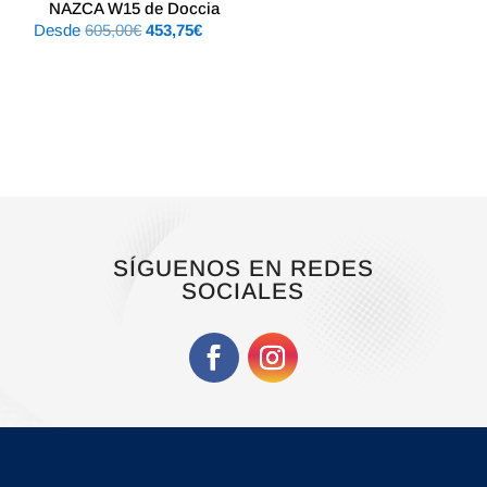
NAZCA W15 de Doccia
El
El
Desde
605,00
€
453,75
€
precio
precio
original
actual
era:
es:
605,00€.
453,75€.
SÍGUENOS EN REDES
SOCIALES