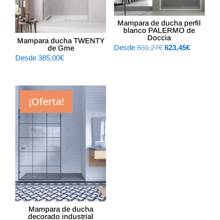
Mampara de ducha perfil
blanco PALERMO de
Doccia
Mampara ducha TWENTY
El
El
Desde
831,27
€
623,45
€
de Gme
Desde
385,00
€
precio
precio
original
actual
era:
es:
831,27€.
623,45€.
¡Oferta!
Mampara de ducha
decorado industrial