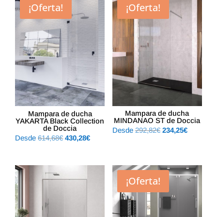
¡Oferta!
¡Oferta!
Mampara de ducha
Mampara de ducha
MINDANAO ST de Doccia
YAKARTA Black Collection
de Doccia
El
El
Desde
292,82
€
234,25
€
El
El
Desde
614,68
€
430,28
€
precio
precio
precio
precio
original
actual
original
actual
era:
es:
era:
es:
292,82€.
234,25€.
¡Oferta!
614,68€.
430,28€.