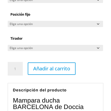
Posición fijo
Tirador
Mampara
ducha
Añadir al carrito
BARCELONA
de
Doccia
cantidad
Descripción del producto
Mampara ducha
BARCELONA de Doccia