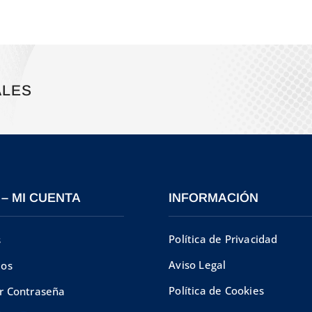
723,58€.
542,68€.
ALES
 – MI CUENTA
INFORMACIÓN
Política de Privacidad
s
Aviso Legal
dos
Política de Cookies
r Contraseña