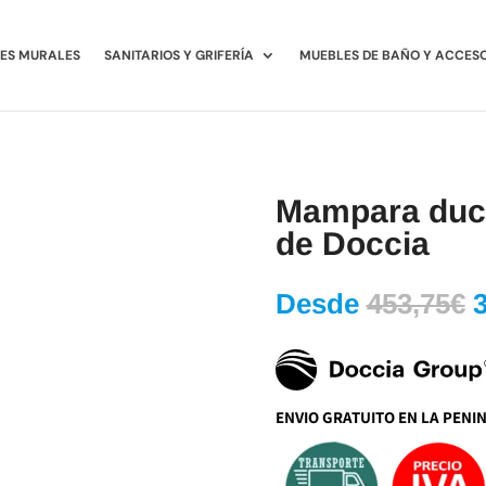
ES MURALES
SANITARIOS Y GRIFERÍA
MUEBLES DE BAÑO Y ACCES
Mampara du
de Doccia
E
Desde
453,75
€
p
o
e
4
ENVIO GRATUITO EN LA PENI