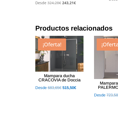
El
El
Desde
324,28
€
243,21
€
precio
precio
original
actual
era:
es:
Productos relacionados
324,28€.
243,21€.
¡Oferta!
¡Oferta
Mampara ducha
CRACOVIA de Doccia
Mampara
PALERMO 
El
El
Desde
683,65
€
515,50
€
precio
precio
Desde
723,5
original
actual
era:
es:
683,65€.
515,50€.