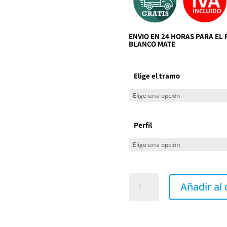
ENVIO EN 24 HORAS PARA EL 
BLANCO MATE
Elige el tramo
Perfil
Mampara
ducha
Añadir al 
VANCOUVER
ST
de
Doccia
cantidad