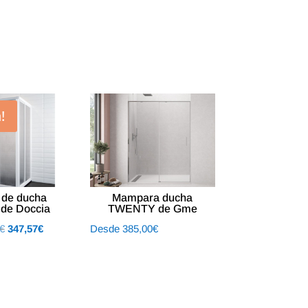
!
de ducha
Mampara ducha
de Doccia
TWENTY de Gme
El
El
€
347,57
€
Desde
385,00
€
precio
precio
original
actual
era:
es:
463,43€.
347,57€.