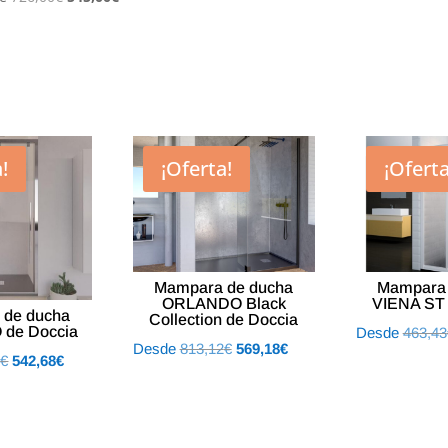
precio
precio
original
actual
era:
es:
726,00€.
545,00€.
!
¡Oferta!
¡Oferta
Mampara de ducha
Mampara 
ORLANDO Black
VIENA ST 
 de ducha
Collection de Doccia
de Doccia
Desde
463,43
El
El
Desde
813,12
€
569,18
€
El
El
8
€
542,68
€
precio
precio
precio
precio
original
actual
original
actual
era:
es:
era:
es:
813,12€.
569,18€.