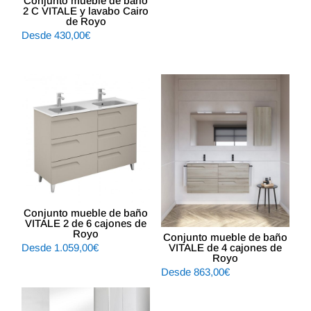
Conjunto mueble de baño
era:
es:
2 C VITALE y lavabo Cairo
577,17€.
477,00€.
de Royo
Desde
430,00
€
Conjunto mueble de baño
VITALE 2 de 6 cajones de
Royo
Conjunto mueble de baño
VITALE de 4 cajones de
Desde
1.059,00
€
Royo
Desde
863,00
€