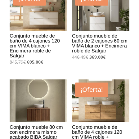
Conjunto mueble de
Conjunto mueble de
baño de 4 cajones 120
baño de 2 cajones 60 cm
cm VIMA blanco +
VIMA blanco + Encimera
Encimera roble de
roble de Salgar
Salgar
El
El
446,49
€
369,00
€
El
El
845,79
€
695,00
€
precio
precio
precio
precio
original
actual
original
actual
era:
es:
era:
es:
446,49€.
369,00€.
¡Oferta!
845,79€.
695,00€.
Conjunto mueble 80 cm
Conjunto mueble de
con encimera mismo
baño de 4 cajones 120
acabado BIBA Salgar
cm VIMA roble +