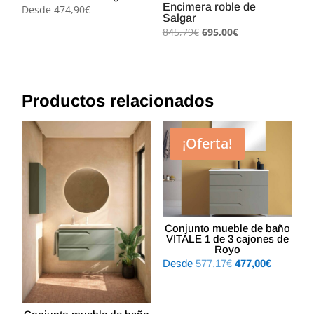
Encimera roble de
Desde
474,90
€
Salgar
El
El
845,79
€
695,00
€
precio
precio
original
actual
era:
es:
845,79€.
695,00€.
Productos relacionados
¡Oferta!
Conjunto mueble de baño
VITALE 1 de 3 cajones de
Royo
El
El
Desde
577,17
€
477,00
€
precio
precio
original
actual