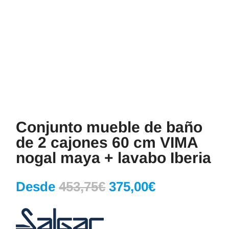
Conjunto mueble de baño
de 2 cajones 60 cm VIMA
nogal maya + lavabo Iberia
El
El
Desde
453,75
€
375,00
€
precio
precio
original
actual
era:
es: