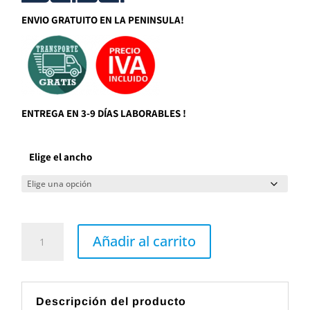
453,75€.
375,00€.
ENVIO GRATUITO EN LA PENINSULA!
ENTREGA EN 3-9 DÍAS LABORABLES !
Elige el ancho
Conjunto
mueble
Añadir al carrito
de
baño
de
2
cajones
60
Descripción del producto