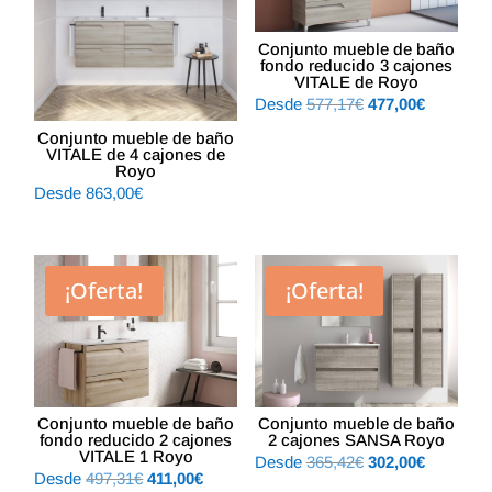
Conjunto mueble de baño
fondo reducido 3 cajones
VITALE de Royo
El
El
Desde
577,17
€
477,00
€
precio
precio
Conjunto mueble de baño
VITALE de 4 cajones de
original
actual
Royo
era:
es:
Desde
863,00
€
577,17€.
477,00€.
¡Oferta!
¡Oferta!
Conjunto mueble de baño
Conjunto mueble de baño
fondo reducido 2 cajones
2 cajones SANSA Royo
VITALE 1 Royo
El
El
Desde
365,42
€
302,00
€
El
El
Desde
497,31
€
411,00
€
precio
precio