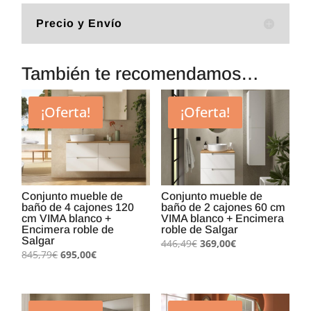
Precio y Envío
También te recomendamos…
¡Oferta!
¡Oferta!
Conjunto mueble de
Conjunto mueble de
baño de 4 cajones 120
baño de 2 cajones 60 cm
cm VIMA blanco +
VIMA blanco + Encimera
Encimera roble de
roble de Salgar
Salgar
El
El
446,49
€
369,00
€
El
El
845,79
€
695,00
€
precio
precio
precio
precio
original
actual
original
actual
era:
es:
era:
es:
446,49€.
369,00€.