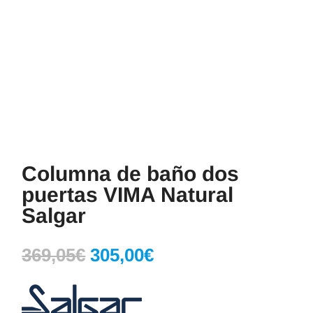
Columna de baño dos
puertas VIMA Natural
Salgar
El
El
369,05
€
305,00
€
precio
precio
original
actual
era:
es: