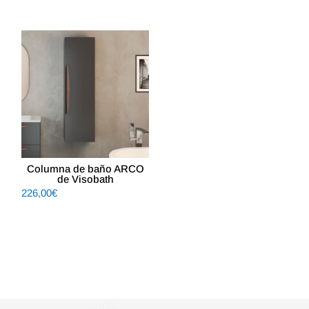
precio
precio
original
actual
original
actual
era:
es:
era:
es:
365,42€.
302,00€.
497,31€.
411,00€.
Columna de baño ARCO
de Visobath
226,00
€