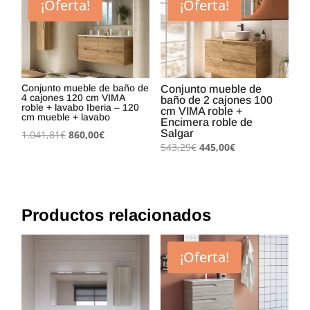
¡Oferta!
¡Oferta!
845,79€.
695,00€.
Conjunto mueble de baño de
Conjunto mueble de
4 cajones 120 cm VIMA
baño de 2 cajones 100
roble + lavabo Iberia – 120
cm VIMA roble +
cm mueble + lavabo
Encimera roble de
El
El
Salgar
1.041,81
€
860,00
€
El
El
543,29
€
445,00
€
precio
precio
precio
precio
original
actual
original
actual
era:
es:
era:
es:
1.041,81€.
860,00€.
543,29€.
445,00€.
Productos relacionados
¡Oferta!