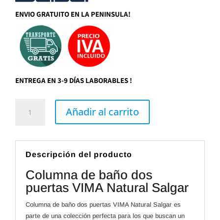
369,05€.
305,00€.
ENVIO GRATUITO EN LA PENINSULA!
ENTREGA EN 3-9 DÍAS LABORABLES !
Columna
de
Añadir al carrito
baño
dos
puertas
VIMA
Natural
Salgar
Descripción del producto
cantidad
Columna de baño dos
puertas VIMA Natural Salgar
Columna de baño dos puertas VIMA Natural Salgar es
parte de una colección perfecta para los que buscan un