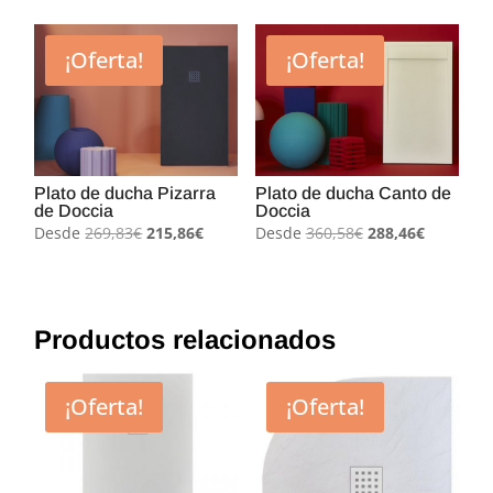
original
actual
original
actual
era:
es:
era:
es:
¡Oferta!
¡Oferta!
269,83€.
215,86€.
353,32€.
265,00€.
Plato de ducha Pizarra
Plato de ducha Canto de
de Doccia
Doccia
El
El
El
El
Desde
269,83
€
215,86
€
Desde
360,58
€
288,46
€
precio
precio
precio
precio
original
actual
original
actual
era:
es:
era:
es:
269,83€.
215,86€.
360,58€.
288,46€.
Productos relacionados
¡Oferta!
¡Oferta!