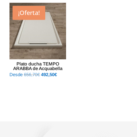
original
actual
era:
es:
¡Oferta!
231,30€.
161,91€.
Plato ducha TEMPO
ARABBA de Acquabella
El
El
Desde
656,70
€
492,50
€
precio
precio
original
actual
era:
es:
656,70€.
492,50€.