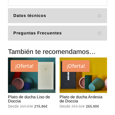
Datos técnicos
Preguntas Frecuentes
También te recomendamos…
¡Oferta!
¡Oferta!
Plato de ducha Liso de
Plato de ducha Ardesia
Doccia
de Doccia
El
El
El
El
Desde
269,83
€
215,86
€
Desde
353,32
€
265,00
€
precio
precio
precio
precio