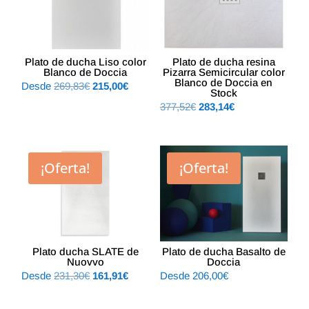
Plato de ducha Liso color
Plato de ducha resina
Blanco de Doccia
Pizarra Semicircular color
Blanco de Doccia en
El
El
Desde
269,83
€
215,00
€
Stock
precio
precio
El
El
377,52
€
283,14
€
original
actual
precio
precio
era:
es:
original
actual
269,83€.
215,00€.
era:
es:
¡Oferta!
¡Oferta!
377,52€.
283,14€.
Plato ducha SLATE de
Plato de ducha Basalto de
Nuovvo
Doccia
El
El
Desde
231,30
€
161,91
€
Desde
206,00
€
precio
precio