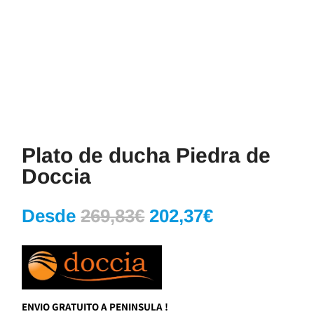
Plato de ducha Piedra de
Doccia
El
El
Desde
269,83
€
202,37
€
precio
precio
original
actual
era:
es:
269,83€.
202,37€.
ENVIO GRATUITO A PENINSULA !