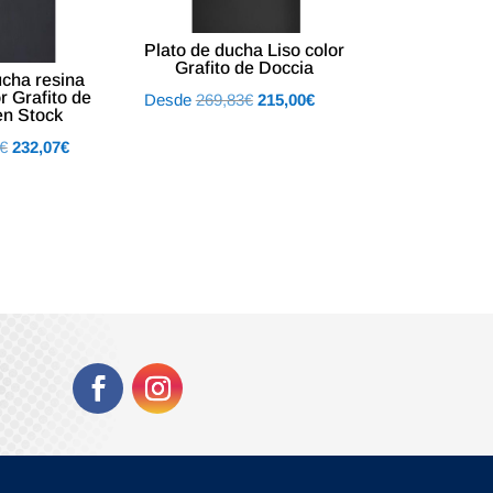
Plato de ducha Liso color
Grafito de Doccia
ucha resina
r Grafito de
El
El
Desde
269,83
€
215,00
€
en Stock
precio
precio
El
El
€
232,07
€
original
actual
precio
precio
era:
es:
original
actual
269,83€.
215,00€.
era:
es:
331,54€.
232,07€.