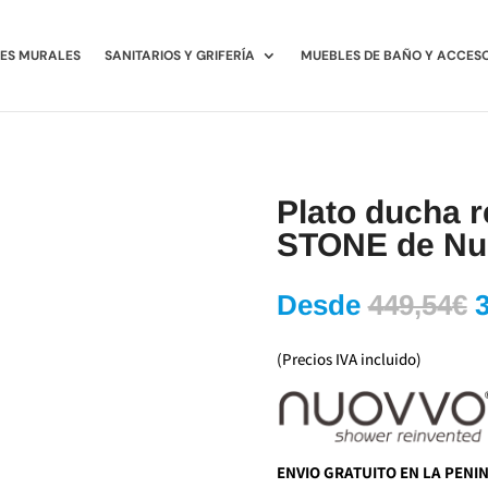
ES MURALES
SANITARIOS Y GRIFERÍA
MUEBLES DE BAÑO Y ACCES
Plato ducha r
STONE de Nu
E
Desde
449,54
€
p
o
(Precios IVA incluido)
e
4
ENVIO GRATUITO EN LA PENI