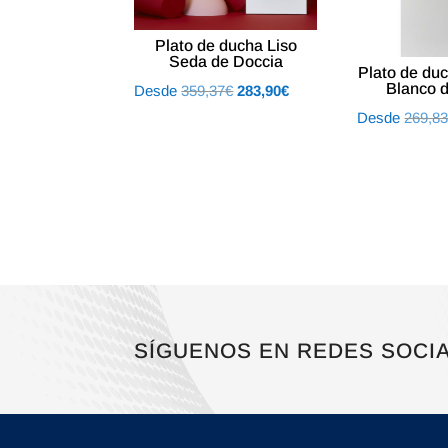
Plato de ducha Liso
Seda de Doccia
Plato de duc
Blanco 
El
El
Desde
359,37
€
283,90
€
precio
precio
Desde
269,8
original
actual
era:
es:
359,37€.
283,90€.
SÍGUENOS EN REDES SOCI