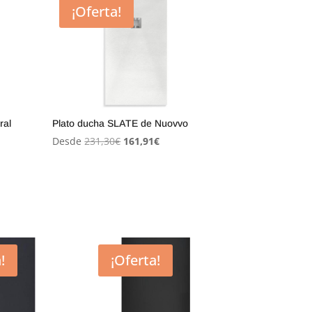
¡Oferta!
ral
Plato ducha SLATE de Nuovvo
El
El
Desde
231,30
€
161,91
€
precio
precio
original
actual
era:
es:
231,30€.
161,91€.
!
¡Oferta!