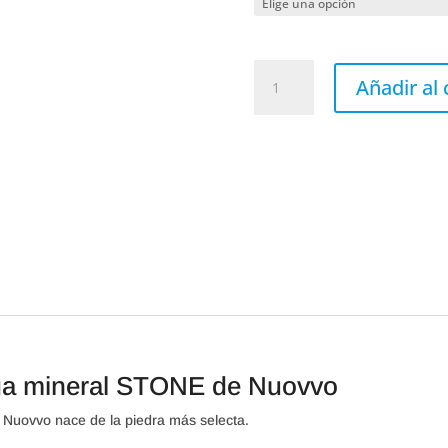
Plato
ducha
Añadir al 
resina
y
carga
mineral
STONE
de
Nuovvo
cantidad
rga mineral STONE de Nuovvo
 Nuovvo nace de la piedra más selecta.