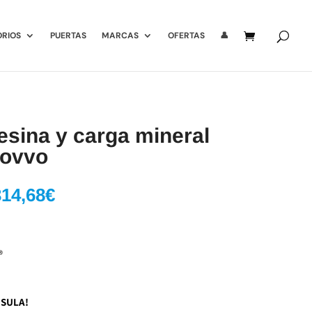
ORIOS
PUERTAS
MARCAS
OFERTAS
👤
esina y carga mineral
ovvo
l
El
314,68
€
recio
precio
riginal
actual
ra:
es:
49,54€.
314,68€.
NSULA!