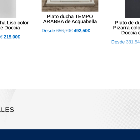
Plato ducha TEMPO
ARABBA de Acquabella
ha Liso color
Plato de d
de Doccia
Pizarra colo
El
El
Desde
656,70
€
492,50
€
Doccia 
El
El
3
€
215,00
€
precio
precio
Desde
331,54
precio
precio
original
actual
original
actual
era:
es:
era:
es:
656,70€.
492,50€.
269,83€.
215,00€.
ALES