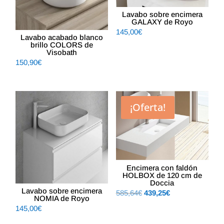
Lavabo sobre encimera
GALAXY de Royo
145,00
€
Lavabo acabado blanco
brillo COLORS de
Visobath
150,90
€
¡Oferta!
Encimera con faldón
HOLBOX de 120 cm de
Doccia
Lavabo sobre encimera
El
El
585,64
€
439,25
€
NOMIA de Royo
precio
precio
145,00
€
original
actual