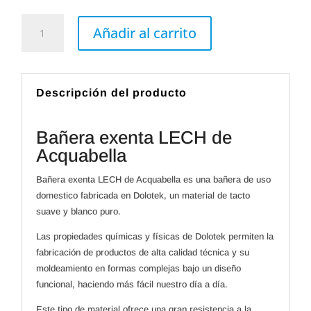
Bañera
exenta
Añadir al carrito
LECH
de
Acquabella
cantidad
Descripción del producto
Bañera exenta LECH de
Acquabella
Bañera exenta LECH de Acquabella es una bañera de uso
domestico fabricada en Dolotek, un material de tacto
suave y blanco puro.
Las propiedades químicas y físicas de Dolotek permiten la
fabricación de productos de alta calidad técnica y su
moldeamiento en formas complejas bajo un diseño
funcional, haciendo más fácil nuestro día a día.
Este tipo de material ofrece una gran resistencia a la