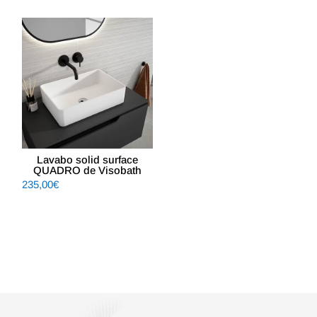
era:
es:
585,64€.
439,25€.
Lavabo solid surface
QUADRO de Visobath
235,00
€