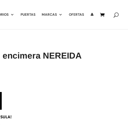
ORIOS
PUERTAS
MARCAS
OFERTAS
👤
e encimera NEREIDA
El
precio
actual
es:
.
210,00€.
NSULA!