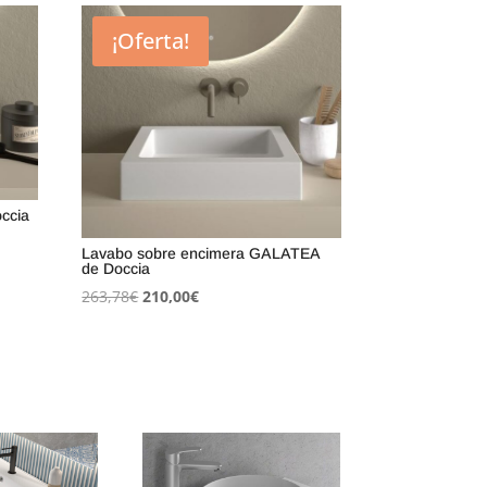
¡Oferta!
ccia
Lavabo sobre encimera GALATEA
de Doccia
El
El
263,78
€
210,00
€
precio
precio
original
actual
era:
es:
263,78€.
210,00€.