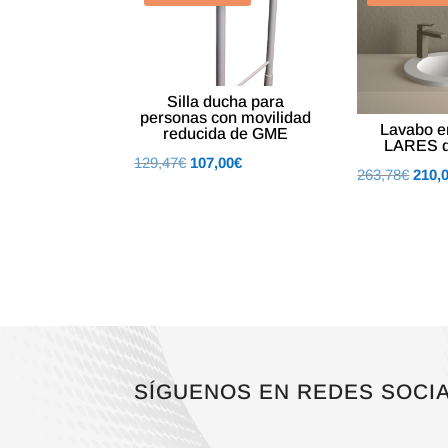
Silla ducha para
personas con movilidad
Lavabo e
reducida de GME
LARES d
El
El
129,47
€
107,00
€
El
263,78
€
210,
precio
precio
preci
original
actual
origin
era:
es:
era:
129,47€.
107,00€.
263,7
SÍGUENOS EN REDES SOCI