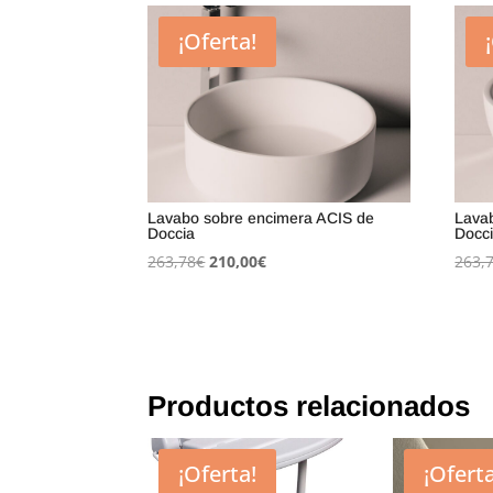
¡Oferta!
Lavabo sobre encimera ACIS de
Lava
Doccia
Docc
El
El
263,78
€
210,00
€
263,
precio
precio
original
actual
era:
es:
263,78€.
210,00€.
Productos relacionados
¡Oferta!
¡Oferta