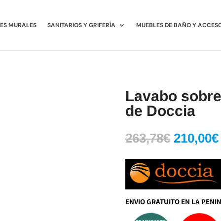
ES MURALES
SANITARIOS Y GRIFERÍA
MUEBLES DE BAÑO Y ACCES
Lavabo sobr
de Doccia
El
263,78
€
210,00
€
precio
original
era:
263,78€
ENVIO GRATUITO EN LA PENI