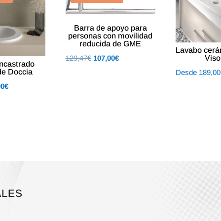
Barra de apoyo para
personas con movilidad
reducida de GME
Lavabo cerá
El
El
129,47
€
107,00
€
Viso
ncastrado
precio
precio
e Doccia
Desde
189,00
original
actual
El
00
€
era:
es:
o
precio
129,47€.
107,00€.
al
actual
es:
8€.
210,00€.
ALES