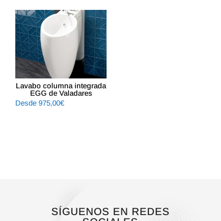
original
actual
original
actual
era:
es:
era:
es:
263,78€.
210,00€.
263,78€.
210,00€.
Lavabo columna integrada
EGG de Valadares
Desde
975,00
€
SÍGUENOS EN REDES