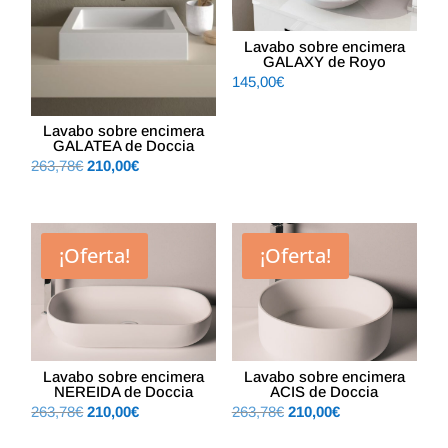
Lavabo sobre encimera
GALAXY de Royo
145,00
€
Lavabo sobre encimera
GALATEA de Doccia
El
El
263,78
€
210,00
€
precio
precio
original
actual
era:
es:
¡Oferta!
¡Oferta!
263,78€.
210,00€.
Lavabo sobre encimera
Lavabo sobre encimera
NEREIDA de Doccia
ACIS de Doccia
El
El
El
El
263,78
€
210,00
€
263,78
€
210,00
€
precio
precio
precio
precio