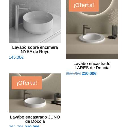
¡Oferta!
Lavabo sobre encimera
NYSA de Royo
145,00
€
Lavabo encastrado
LARES de Doccia
El
El
263,78
€
210,00
€
precio
precio
¡Oferta!
original
actual
era:
es:
263,78€.
210,00€.
Lavabo encastrado JUNO
de Doccia
El
El
263,78
€
210,00
€