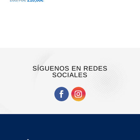
precio
precio
original
actual
era:
es:
263,78€.
210,00€.
SÍGUENOS EN REDES
SOCIALES