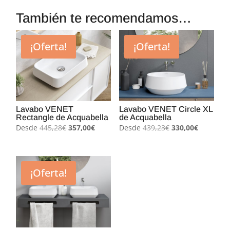
También te recomendamos…
¡Oferta!
¡Oferta!
Lavabo VENET
Lavabo VENET Circle XL
Rectangle de Acquabella
de Acquabella
El
El
El
El
Desde
445,28
€
357,00
€
Desde
439,23
€
330,00
€
precio
precio
precio
precio
original
actual
original
actual
era:
es:
era:
es:
¡Oferta!
445,28€.
357,00€.
439,23€.
330,00€.