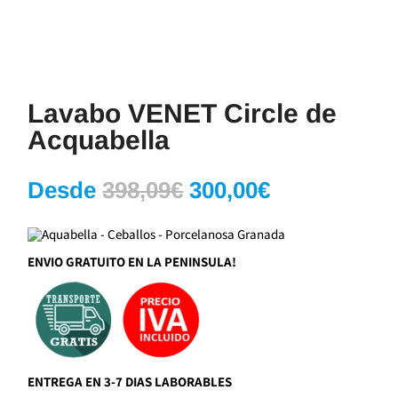
Lavabo VENET Circle de
Acquabella
El
El
Desde
398,09
€
300,00
€
precio
precio
original
actual
era:
es:
ENVIO GRATUITO EN LA PENINSULA!
398,09€.
300,00€.
ENTREGA EN 3-7 DIAS LABORABLES