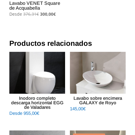
Lavabo VENET Square
de Acquabella
El
El
Desde
376,31
€
300,00
€
precio
precio
original
actual
era:
es:
376,31€.
300,00€.
Productos relacionados
Inodoro completo
Lavabo sobre encimera
descarga horizontal EGG
GALAXY de Royo
de Valadares
145,00
€
Desde
955,00
€