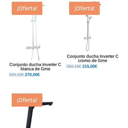
84,70€.
70,00€.
era:
es:
¡Oferta!
¡Oferta!
389,62€.
320,00€.
Conjunto ducha Inverter C
cromo de Gme
Conjunto ducha Inverter C
El
El
260,15
€
215,00
€
blanca de Gme
precio
precio
El
El
330,33
€
270,00
€
original
actual
precio
precio
era:
es:
original
actual
260,15€.
215,00€.
era:
es:
¡Oferta!
330,33€.
270,00€.