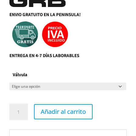
ENVIO GRATUITO EN LA PENINSULA!
ENTREGA EN 4-7 DÍAS LABORABLES
Válvula
Grifo
lavabo
Añadir al carrito
alto
NAVA
negro
epoxi
de