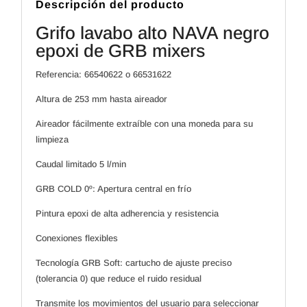
GRB
Descripción del producto
mixers
cantidad
Grifo lavabo alto NAVA negro
epoxi de GRB mixers
Referencia: 66540622 o 66531622
Altura de 253 mm hasta aireador
Aireador fácilmente extraíble con una moneda para su
limpieza
Caudal limitado 5 l/min
GRB COLD 0º: Apertura central en frío
Pintura epoxi de alta adherencia y resistencia
Conexiones flexibles
Tecnología GRB Soft: cartucho de ajuste preciso
(tolerancia 0) que reduce el ruido residual
Transmite los movimientos del usuario para seleccionar