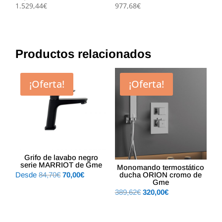
1.529,44
€
977,68
€
Productos relacionados
¡Oferta!
¡Oferta!
Grifo de lavabo negro
serie MARRIOT de Gme
Monomando termostático
El
El
Desde
84,70
€
70,00
€
ducha ORION cromo de
Gme
precio
precio
El
El
389,62
€
320,00
€
original
actual
precio
precio
era:
es:
original
actual