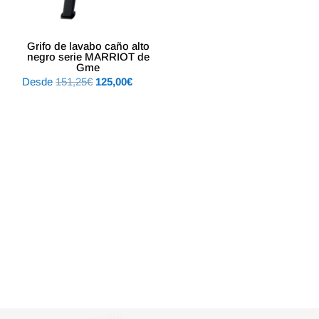
Grifo de lavabo caño alto
negro serie MARRIOT de
Gme
El
El
Desde
151,25
€
125,00
€
precio
precio
original
actual
era:
es:
151,25€.
125,00€.