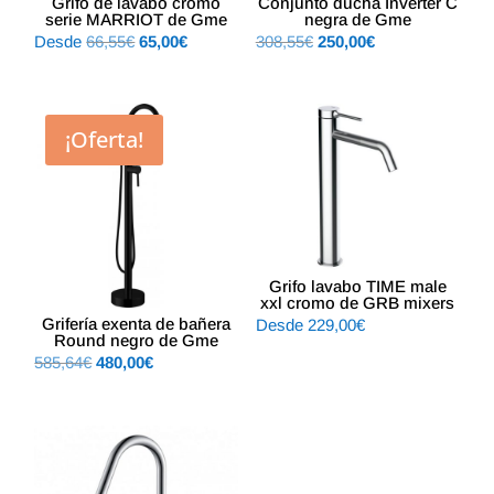
Grifo de lavabo cromo
Conjunto ducha Inverter C
serie MARRIOT de Gme
negra de Gme
El
El
El
El
Desde
66,55
€
65,00
€
308,55
€
250,00
€
precio
precio
precio
precio
original
actual
original
actual
era:
es:
era:
es:
¡Oferta!
66,55€.
65,00€.
308,55€.
250,00€.
Grifo lavabo TIME male
xxl cromo de GRB mixers
Grifería exenta de bañera
Desde
229,00
€
Round negro de Gme
El
El
585,64
€
480,00
€
precio
precio
original
actual
era:
es:
585,64€.
480,00€.