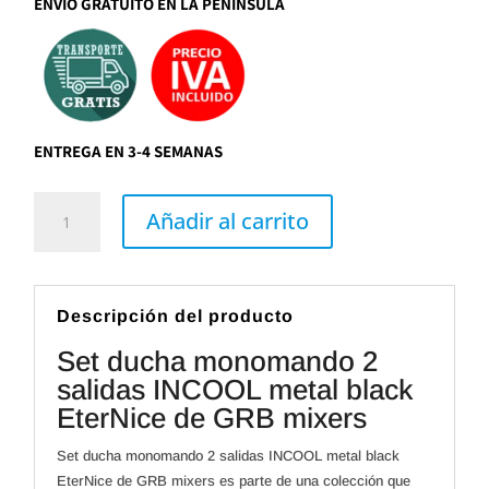
ENVIO GRATUITO EN LA PENINSULA
ENTREGA EN 3-4 SEMANAS
Set
ducha
Añadir al carrito
monomando
2
salidas
INCOOL
metal
black
Descripción del producto
EterNice
de
Set ducha monomando 2
GRB
mixers
salidas INCOOL metal black
cantidad
EterNice de GRB mixers
Set ducha monomando 2 salidas INCOOL metal black
EterNice de GRB mixers es parte de una colección que