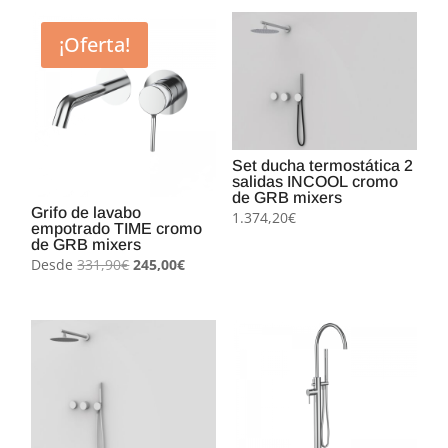
¡Oferta!
Set ducha termostática 2
salidas INCOOL cromo
de GRB mixers
Grifo de lavabo
1.374,20
€
empotrado TIME cromo
de GRB mixers
El
El
Desde
331,90
€
245,00
€
precio
precio
original
actual
era:
es:
331,90€.
245,00€.