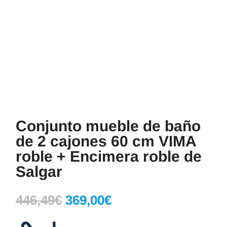
Conjunto mueble de baño
de 2 cajones 60 cm VIMA
roble + Encimera roble de
Salgar
El
El
446,49
€
369,00
€
precio
precio
original
actual