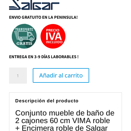
era:
es:
446,49€.
369,00€.
ENVIO GRATUITO EN LA PENINSULA!
ENTREGA EN 3-9 DÍAS LABORABLES !
Conjunto
mueble
Añadir al carrito
de
baño
de
2
cajones
60
Descripción del producto
cm
VIMA
Conjunto mueble de baño de
roble
+
2 cajones 60 cm VIMA roble
Encimera
roble
+ Encimera roble de Salgar
de