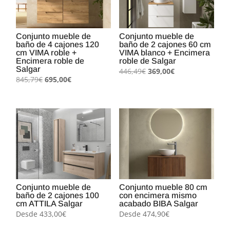
Conjunto mueble de
Conjunto mueble de
baño de 4 cajones 120
baño de 2 cajones 60 cm
cm VIMA roble +
VIMA blanco + Encimera
Encimera roble de
roble de Salgar
Salgar
El
El
446,49
€
369,00
€
El
El
845,79
€
695,00
€
precio
precio
precio
precio
original
actual
original
actual
era:
es:
era:
es:
446,49€.
369,00€.
845,79€.
695,00€.
Conjunto mueble de
Conjunto mueble 80 cm
baño de 2 cajones 100
con encimera mismo
cm ATTILA Salgar
acabado BIBA Salgar
Desde
433,00
€
Desde
474,90
€