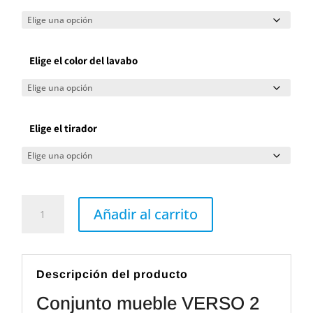
Elige el color del lavabo
Elige el tirador
Conjunto
mueble
Añadir al carrito
VERSO
2
cajones
1
puerta
y
Descripción del producto
tapa
Idole
Conjunto mueble VERSO 2
de