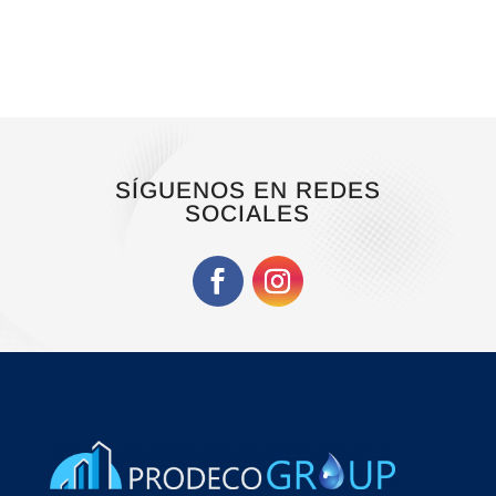
original
actual
era:
es:
577,17€.
477,00€.
SÍGUENOS EN REDES
SOCIALES