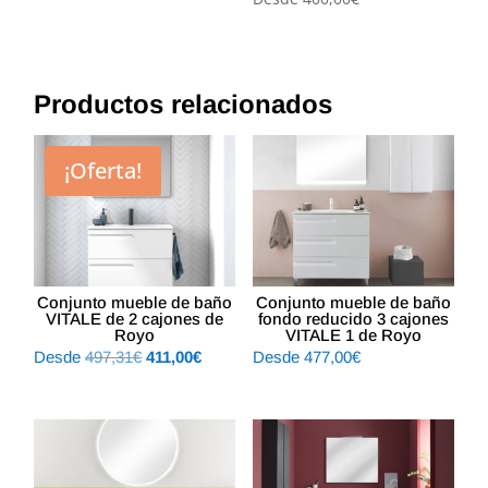
Productos relacionados
¡Oferta!
Conjunto mueble de baño
Conjunto mueble de baño
VITALE de 2 cajones de
fondo reducido 3 cajones
Royo
VITALE 1 de Royo
El
El
Desde
497,31
€
411,00
€
Desde
477,00
€
precio
precio
original
actual
era:
es:
497,31€.
411,00€.