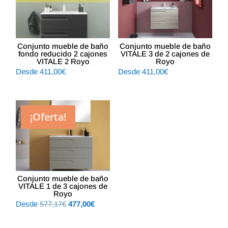
Conjunto mueble de baño
Conjunto mueble de baño
fondo reducido 2 cajones
VITALE 3 de 2 cajones de
VITALE 2 Royo
Royo
Desde
411,00
€
Desde
411,00
€
¡Oferta!
Conjunto mueble de baño
VITALE 1 de 3 cajones de
Royo
El
El
Desde
577,17
€
477,00
€
precio
precio