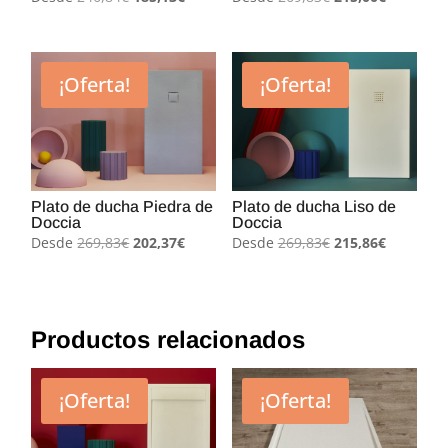
precio
precio
precio
precio
original
actual
original
actual
era:
es:
era:
es:
¡Oferta!
¡Oferta!
246,84€.
185,13€.
269,83€.
215,00€.
Plato de ducha Piedra de
Plato de ducha Liso de
Doccia
Doccia
El
El
El
El
Desde
269,83
€
202,37
€
Desde
269,83
€
215,86
€
precio
precio
precio
precio
original
actual
original
actual
era:
es:
era:
es:
269,83€.
202,37€.
269,83€.
215,86€.
Productos relacionados
¡Oferta!
¡Oferta!