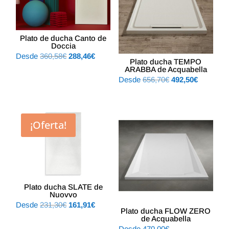
Plato de ducha Canto de
Doccia
El
El
Desde
360,58
€
288,46
€
Plato ducha TEMPO
precio
precio
ARABBA de Acquabella
El
El
Desde
656,70
€
492,50
€
original
actual
precio
precio
era:
es:
original
actual
360,58€.
288,46€.
era:
es:
¡Oferta!
656,70€.
492,50€.
Plato ducha SLATE de
Nuovvo
El
El
Desde
231,30
€
161,91
€
Plato ducha FLOW ZERO
precio
precio
de Acquabella
Desde
470,00
€