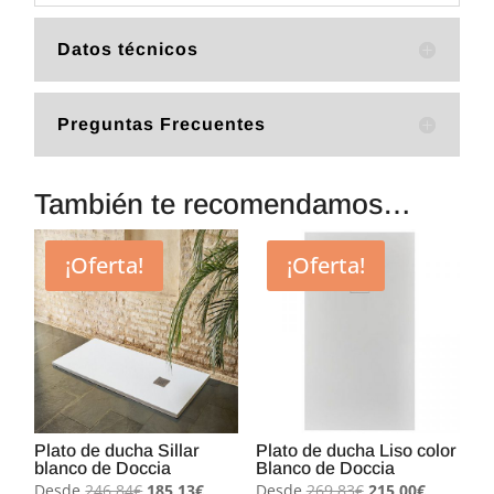
Datos técnicos
Preguntas Frecuentes
También te recomendamos…
¡Oferta!
¡Oferta!
Plato de ducha Sillar
Plato de ducha Liso color
blanco de Doccia
Blanco de Doccia
El
El
El
El
Desde
246,84
€
185,13
€
Desde
269,83
€
215,00
€