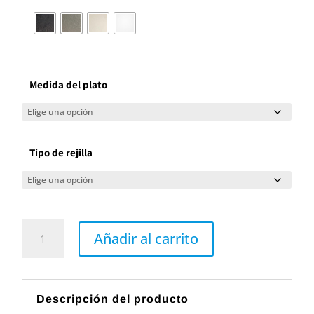
Medida del plato
Tipo de rejilla
Plato
de
Añadir al carrito
ducha
ARDESIA
PLUS
de
Gme
cantidad
Descripción del producto