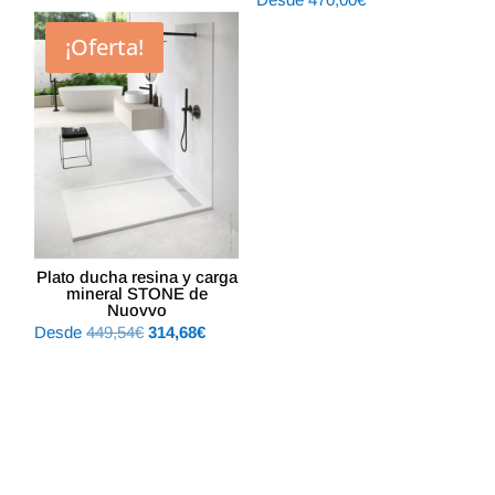
original
actual
era:
es:
¡Oferta!
231,30€.
161,91€.
Plato ducha resina y carga
mineral STONE de
Nuovvo
El
El
Desde
449,54
€
314,68
€
precio
precio
original
actual
era:
es:
449,54€.
314,68€.