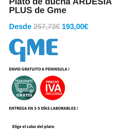
Plato de ducha ARDESIA
PLUS de Gme
El
El
Desde
257,73
€
193,00
€
precio
precio
original
actual
era:
es:
257,73€.
193,00€.
ENVIO GRATUITO A PENINSULA !
ENTREGA EN 3-5 DÍAS LABORABLES !
Elige el color del plato