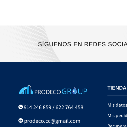
263,78€.
210,00€.
SÍGUENOS EN REDES SOCI
TIENDA
Mis dato
914 246 859 / 622 764 458
Mis pedi
prodeco.cc@gmail.com
Recupera