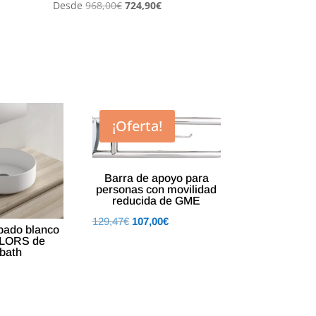
El
El
Desde
968,00
€
724,90
€
precio
precio
original
actual
era:
es:
968,00€.
724,90€.
¡Oferta!
Barra de apoyo para
personas con movilidad
reducida de GME
El
El
129,47
€
107,00
€
bado blanco
precio
precio
OLORS de
bath
original
actual
era:
es:
129,47€.
107,00€.