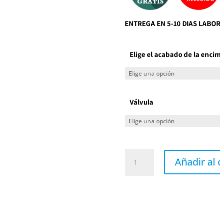
ENTREGA EN 5-10 DIAS LABO
Elige el acabado de la enci
Válvula
Encimera
con
Añadir al 
faldón
INTEGRA
80
de
Acquabella
cantidad