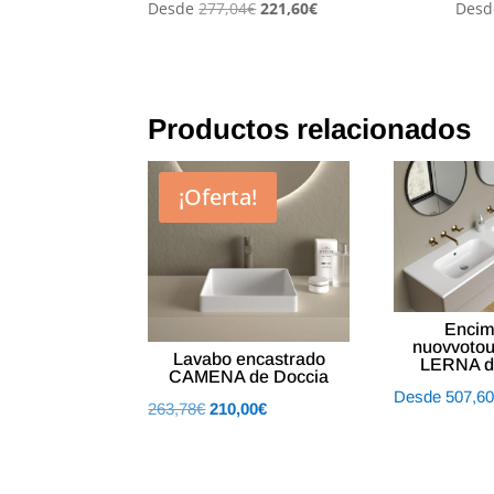
El
El
Desde
277,04
€
221,60
€
Desd
precio
precio
original
actual
era:
es:
277,04€.
221,60€.
Productos relacionados
¡Oferta!
Encim
nuovvoto
Lavabo encastrado
LERNA d
CAMENA de Doccia
Desde
507,6
El
El
263,78
€
210,00
€
precio
precio
original
actual
era:
es: