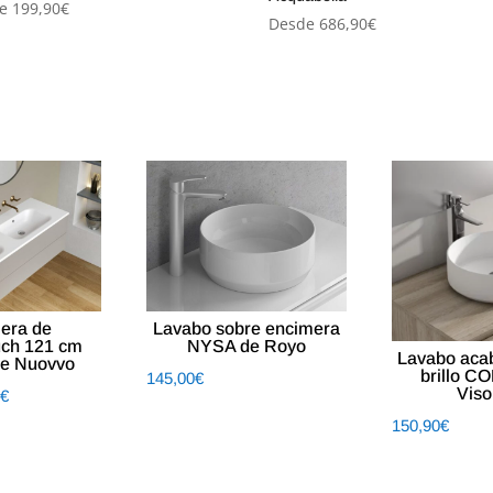
e
199,90
€
Desde
686,90
€
era de
Lavabo sobre encimera
uch 121 cm
NYSA de Royo
Lavabo aca
e Nuovvo
brillo C
145,00
€
Viso
0
€
150,90
€