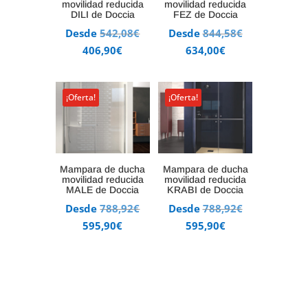
movilidad reducida
movilidad reducida
DILI de Doccia
FEZ de Doccia
El
El
Desde
542,08
€
Desde
844,58
€
El
precio
El
precio
406,90
€
634,00
€
precio
original
precio
original
actual
era:
actual
era:
¡Oferta!
¡Oferta!
es:
542,08€.
es:
844,58€.
406,90€.
634,00€.
Mampara de ducha
Mampara de ducha
movilidad reducida
movilidad reducida
MALE de Doccia
KRABI de Doccia
El
El
Desde
788,92
€
Desde
788,92
€
El
precio
El
precio
595,90
€
595,90
€
precio
original
precio
original
actual
era:
actual
era:
es:
788,92€.
es:
788,92€.
595,90€.
595,90€.